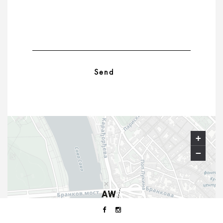
+
−
×